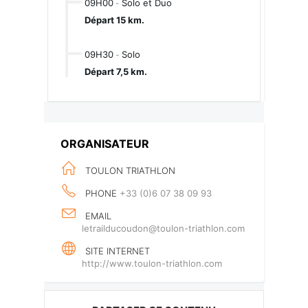
09H00
Solo et Duo
-
Départ 15 km.
09H30
Solo
-
Départ 7,5 km.
ORGANISATEUR
TOULON TRIATHLON
PHONE
+33 (0)6 07 38 09 93‬
EMAIL
letrailducoudon@toulon-triathlon.com
SITE INTERNET
http://www.toulon-triathlon.com