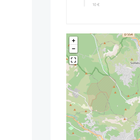
10 €
+
−