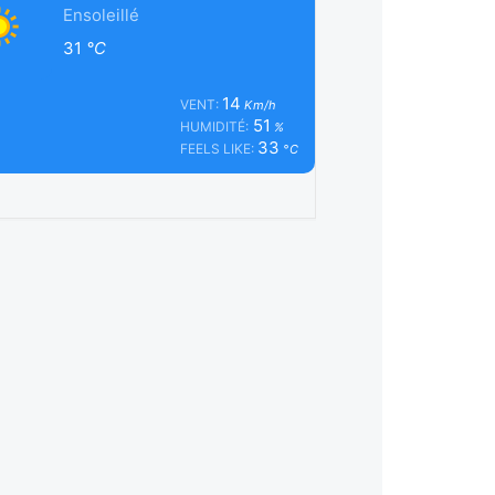
Ensoleillé
31
°C
14
VENT:
Km/h
51
HUMIDITÉ:
%
33
FEELS LIKE:
°C