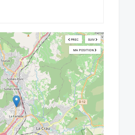
PREC
SUIV
MA POSITION