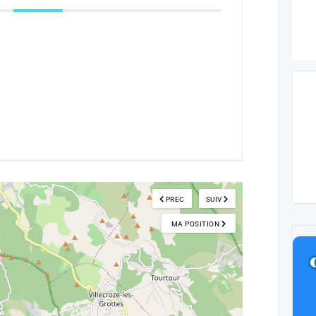
PREC
SUIV
MA POSITION