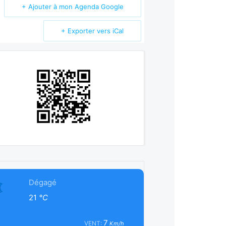
+ Ajouter à mon Agenda Google
+ Exporter vers iCal
Dégagé
21
°C
7
VENT:
Km/h